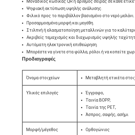
Μοναδικός κώδικας QR ή αριθμός σειράς σε κάθε ετικέ
Ψηφιακή εκτύπωση υψηλής ανάλυσης.
Φιλικό προς το περιβάλλον βασισμένο στο νερό μελάνι.
Προσαρμοσμένα μορφή και μεγέθη.
Στιλπνή ή ελασματοποίηση μεταλλινών για το καλύτερο
Ακριβείς τεμαχισμός και διαχωρισμός υψηλής ταχύτητ
Αυτόματη ηλεκτρονική επιθεώρηση.
Μπορέστε να γίνετε στα φύλλα, ρόλοι ή να κοπείτε χωρ
Προδιαγραφές
Όνομα στοιχείων
Μεταβλητή ετικέτα στοι
Υλικές επιλογές
Έγγραφο,
Ταινία BOPP,
Ταινία της PET,
Άσπρος, σαφής, ασήμι
Μορφή/μέγεθος
Ορθογώνιος