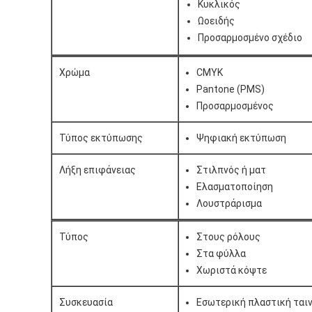
Κυκλικός
Ωοειδής
Προσαρμοσμένο σχέδιο
Χρώμα
CMYK
Pantone (PMS)
Προσαρμοσμένος
Τύπος εκτύπωσης
Ψηφιακή εκτύπωση
Λήξη επιφάνειας
Στιλπνός ή ματ
Ελασματοποίηση
Λουστράρισμα
Τύπος
Στους ρόλους
Στα φύλλα
Χωριστά κόψτε
Συσκευασία
Εσωτερική πλαστική ταιν