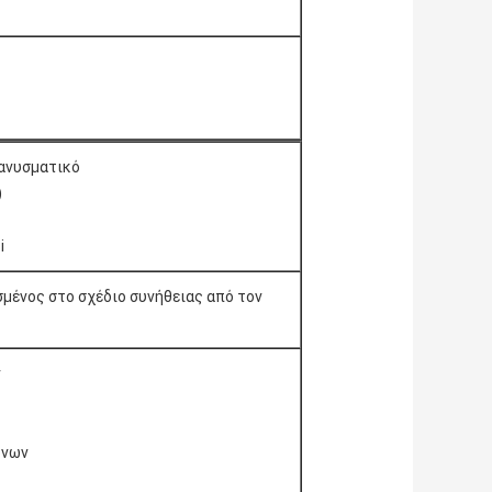
ιανυσματικό
)
i
σμένος στο σχέδιο συνήθειας από τον
ν
όνων