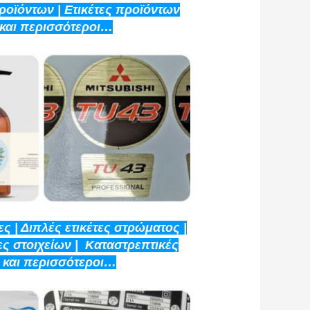
προϊόντων | Ετικέτες προϊόντων
 και περισσότεροι…
ς | Διπλές ετικέτες στρώματος |
ες στοιχείων | Καταστρεπτικές
ς και περισσότεροι…