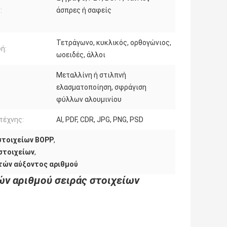
:
άσπρες ή σαφείς
Τετράγωνο, κυκλικός, ορθογώνιος,
ή:
ωοειδές, άλλοι
Μεταλλίνη ή στιλπνή
ελασματοποίηση, σφράγιση
φύλλων αλουμινίου
τέχνης:
AI, PDF, CDR, JPG, PNG, PSD
στοιχείων BOPP
,
στοιχείων
,
τών αύξοντος αριθμού
ν αριθμού σειράς στοιχείων