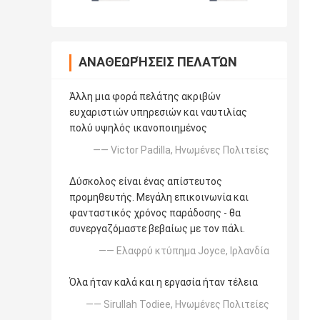
ΑΝΑΘΕΩΡΉΣΕΙΣ ΠΕΛΑΤΏΝ
Άλλη μια φορά πελάτης ακριβών
ευχαριστιών υπηρεσιών και ναυτιλίας
πολύ υψηλός ικανοποιημένος
—— Victor Padilla, Ηνωμένες Πολιτείες
Δύσκολος είναι ένας απίστευτος
προμηθευτής. Μεγάλη επικοινωνία και
φανταστικός χρόνος παράδοσης - θα
συνεργαζόμαστε βεβαίως με τον πάλι.
—— Ελαφρύ κτύπημα Joyce, Ιρλανδία
Όλα ήταν καλά και η εργασία ήταν τέλεια
—— Sirullah Todiee, Ηνωμένες Πολιτείες