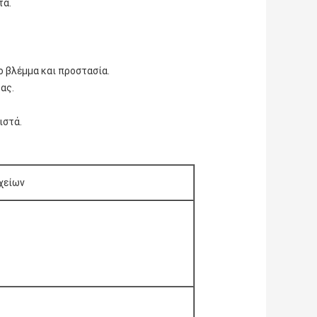
τα.
 βλέμμα και προστασία.
ας.
ιστά.
χείων