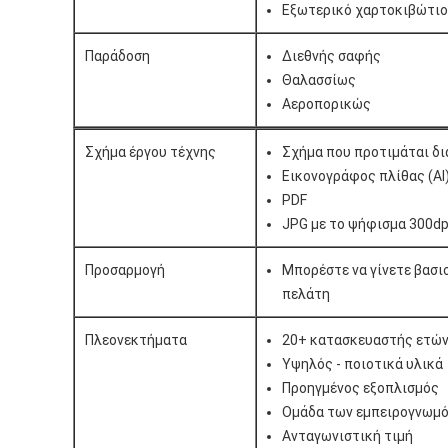
Εξωτερικό χαρτοκιβώτιο
Παράδοση
Διεθνής σαφής
Θαλασσίως
Αεροπορικώς
Σχήμα έργου τέχνης
Σχήμα που προτιμάται δ
Εικονογράφος πλίθας (AI
PDF
JPG με το ψήφισμα 300dp
Προσαρμογή
Μπορέστε να γίνετε βασι
πελάτη
Πλεονεκτήματα
20+ κατασκευαστής ετώ
Υψηλός - ποιοτικά υλικά
Προηγμένος εξοπλισμός
Ομάδα των εμπειρογνωμ
Ανταγωνιστική τιμή