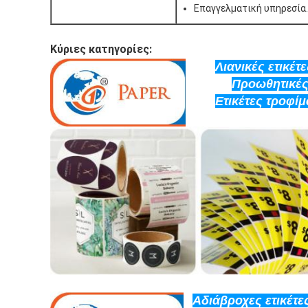
Επαγγελματική υπηρεσία.
Κύριες κατηγορίες:
Λιανικές ετικέτε
Προωθητικές 
Ετικέτες τροφί
Αδιάβροχες ετικέτες