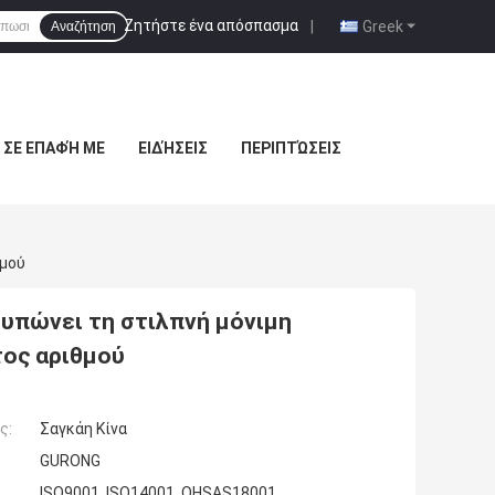
Ζητήστε ένα απόσπασμα
|
Greek
Αναζήτηση
 ΣΕ ΕΠΑΦΉ ΜΕ
ΕΙΔΉΣΕΙΣ
ΠΕΡΙΠΤΏΣΕΙΣ
θμού
τυπώνει τη στιλπνή μόνιμη
ος αριθμού
ς:
Σαγκάη Κίνα
GURONG
ISO9001, ISO14001, OHSAS18001