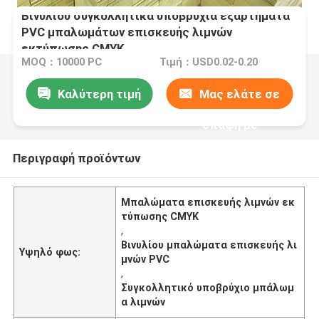
Βινυλίου συγκολλητικά υποβρύχια εξαρτήματα
PVC μπαλωμάτων επισκευής λιμνών
εκτύπωσης CMYK
MOQ：10000 PC
Τιμή：USD0.02-0.20
Καλύτερη τιμή
Μας ελάτε σε
επαφή με
Περιγραφή προϊόντων
Μπαλώματα επισκευής λιμνών εκ
τύπωσης CMYK
,
Βινυλίου μπαλώματα επισκευής λι
Υψηλό φως:
μνών PVC
,
Συγκολλητικό υποβρύχιο μπάλωμ
α λιμνών