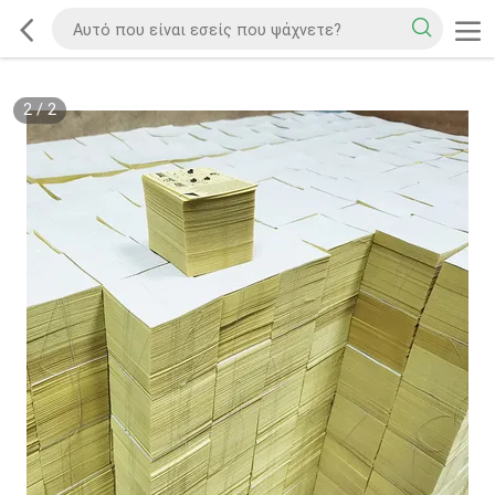
2
/
2