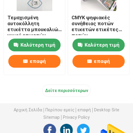
Τεμαχισμένη
CMYK ψηφιακές
αυτοκόλλητη
συνήθειας ποτών
ετικέττα μπουκαλιών
ετικετών ετικέτες
χυμού ετικετών
ποτών
μπουκαλιών ποτών
ελασματοποίησης
Καλύτερη τιμή
Καλύτερη τιμή
Pantone CMYK
Pantone στιλπνές για
τα μπουκάλια
επαφή
επαφή
Δείτε περισσότερων
Αρχική Σελίδα
Περίπου εμείς
επαφή
Desktop Site
Sitemap
Privacy Policy