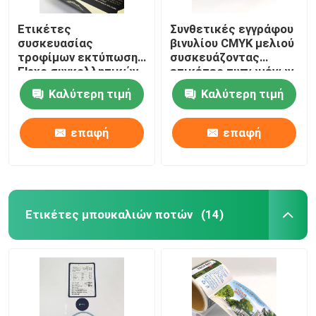
Ετικέτες
Συνθετικές εγγράφου
συσκευασίας
βινυλίου CMYK μελιού
τροφίμων εκτύπωσης
συσκευάζοντας
Flexo συγκολλητικών
ετικέτες τυπωμένων
ετικετών τροφίμων
υλών ετικετών
Καλύτερη τιμή
Καλύτερη τιμή
απόδειξης BOPP
ψηφιακές
πετρελαίου
επαφή
επαφή
Ετικέτες μπουκαλιών ποτών
(14)