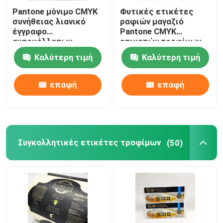
Pantone μόνιμο CMYK
Φυτικές ετικέτες
συνήθειας λιανικό
ραφιών μαγαζιό
έγγραφο
Pantone CMYK
αυτοκόλλητων
ετικετών τροφίμων
ετικεττών ετικετών
BOPP
Καλύτερη τιμή
Καλύτερη τιμή
σαφές εκτυπώσιμο
επαφή
επαφή
Συγκολλητικές ετικέτες τροφίμων
(50)