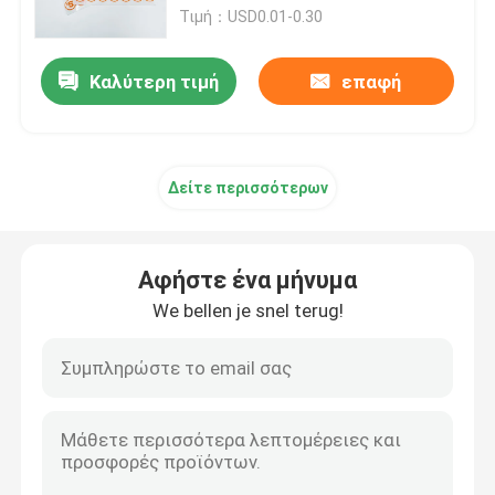
μεταλλινών συνθετικές
Τιμή：USD0.01-0.30
προωθητικές
Λιανικές ετικέτες συνήθειας
Καλύτερη τιμή
επαφή
Συγκολλητικές ετικέτες τροφίμων
Δείτε περισσότερων
Ετικέτες μπουκαλιών ποτών
Αδιάβροχες καλλυντικές ετικέτες
Αφήστε ένα μήνυμα
We bellen je snel terug!
Φαρμακευτική εκτύπωση ετικετών
Συγκολλητικές ετικέτες κρασιού
Χημικές ετικέτες προϊόντων