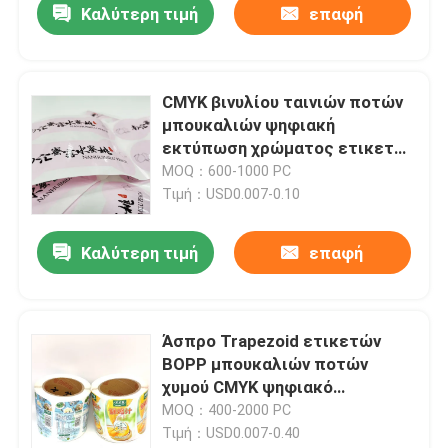
Καλύτερη τιμή
επαφή
CMYK βινυλίου ταινιών ποτών
μπουκαλιών ψηφιακή
εκτύπωση χρώματος ετικετών
πλήρης
MOQ：600-1000 PC
Τιμή：USD0.007-0.10
Καλύτερη τιμή
επαφή
Σπίτι
Άσπρο Trapezoid ετικετών
BOPP μπουκαλιών ποτών
Προϊόντα
χυμού CMYK ψηφιακό
αδιάβροχο
MOQ：400-2000 PC
Τιμή：USD0.007-0.40
Περίπου εμείς