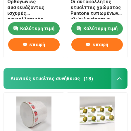
Ορθογώνιες
Οι αυτοκόλλητες
συσκευάζοντας
ετικέττες χρώματος
ισχυρές
Pantone τυπωμένων
συγκολλητικές
υλών λογότυπων
κολλώδεις ετικέτες
προσάρμοσαν την
Καλύτερη τιμή
Καλύτερη τιμή
ταινιών
αδιάβροχη στιλπνή
αυτοκόλλητων
βινυλίου αυτοκόλλητη
ετικεττών BOPP
ετικέττα ρόλων
επαφή
επαφή
ετικετών
Λιανικές ετικέτες συνήθειας
(18)