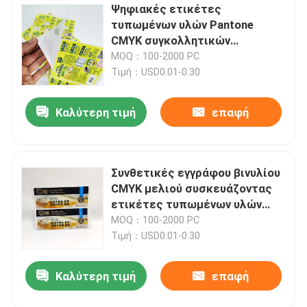
Ψηφιακές ετικέτες
τυπωμένων υλών Pantone
CMYK συγκολλητικών
ετικετών τροφίμων του Avery
MOQ：100-2000 PC
Dennison
Τιμή：USD0.01-0.30
Καλύτερη τιμή
επαφή
Συνθετικές εγγράφου βινυλίου
CMYK μελιού συσκευάζοντας
ετικέτες τυπωμένων υλών
ετικετών ψηφιακές
MOQ：100-2000 PC
Τιμή：USD0.01-0.30
Καλύτερη τιμή
επαφή