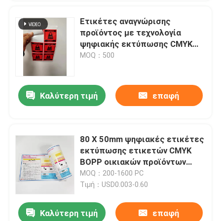
Ετικέτες αναγνώρισης
προϊόντος με τεχνολογία
ψηφιακής εκτύπωσης CMYK
για αναγνώριση προϊόντος
MOQ：500
Καλύτερη τιμή
επαφή
80 X 50mm ψηφιακές ετικέτες
εκτύπωσης ετικετών CMYK
BOPP οικιακών προϊόντων
πρώτης ανάγκης
MOQ：200-1600 PC
Τιμή：USD0.003-0.60
Καλύτερη τιμή
επαφή