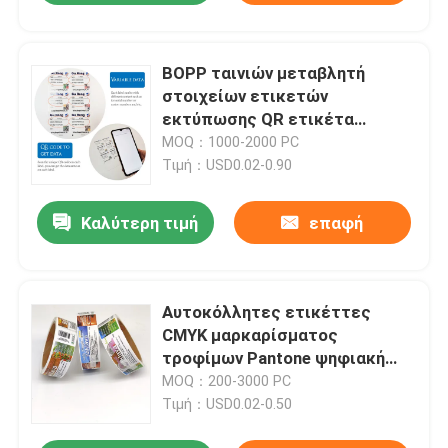
BOPP ταινιών μεταβλητή
στοιχείων ετικετών
εκτύπωσης QR ετικέτα
τυπωμένων υλών κώδικα
MOQ：1000-2000 PC
ψηφιακή
Τιμή：USD0.02-0.90
Καλύτερη τιμή
επαφή
Αυτοκόλλητες ετικέττες
CMYK μαρκαρίσματος
τροφίμων Pantone ψηφιακή
ταινία BOPP τυπωμένες
MOQ：200-3000 PC
αδιάβροχες ετικέτες
Τιμή：USD0.02-0.50