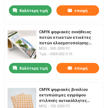
Καλύτερη τιμή
επαφή
Γύρος εργοστασίων
Ποιοτικός έλεγχος
CMYK ψηφιακές συνήθειας
ποτών ετικετών ετικέτες
ποτών ελασματοποίησης
Μας ελάτε σε επαφή με
Pantone στιλπνές για τα
MOQ：500-2000 PC
μπουκάλια
Τιμή：USD0.002-0.10
Ειδήσεις
Καλύτερη τιμή
επαφή
Περιπτώσεις
CMYK ψηφιακές βινυλίου
Αυτοκόλλητες ετικέττες συγκολλητικών ετικετών
εκτυπώσιμες εγγράφου
στιλπνές αυτοκόλλητες
Συσκευάζοντας αυτοκόλλητες ετικέττες ετικετών
ετικέττες ετικετών
MOQ：100-2000 PC